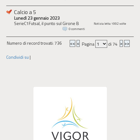
Calcio a 5
Lunedì 23 gennaio 2023
SerieC1Futsal, il punto sul Girone B
Notizia letta 1992 volte
0 commenti
Numero di record trovati: 736
<<
<
>
>>
Pagina
di 74
Condividi su
|