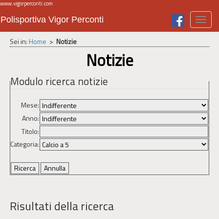
www.vigorperconti.com
Polisportiva Vigor Perconti
Toggl
navig
Sei in:
Home
>
Notizie
Notizie
Modulo ricerca notizie
Mese:
Anno:
Titolo:
Categoria:
Risultati della ricerca