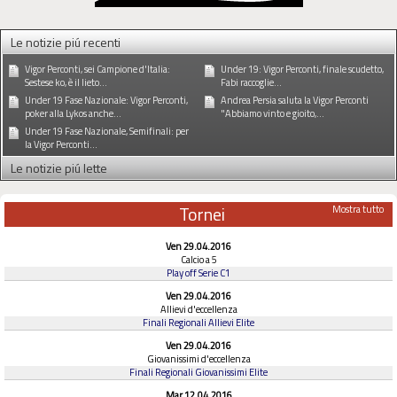
Le notizie piú recenti
Vigor Perconti, sei Campione d'Italia:
Under 19: Vigor Perconti, finale scudetto,
Sestese ko, è il lieto...
Fabi raccoglie...
Under 19 Fase Nazionale: Vigor Perconti,
Andrea Persia saluta la Vigor Perconti
poker alla Lykos anche...
"Abbiamo vinto e gioito,...
Under 19 Fase Nazionale, Semifinali: per
la Vigor Perconti...
Le notizie piú lette
Tornei
Mostra tutto
Ven 29.04.2016
Calcio a 5
Play off Serie C1
Ven 29.04.2016
Allievi d'eccellenza
Finali Regionali Allievi Elite
Ven 29.04.2016
Giovanissimi d'eccellenza
Finali Regionali Giovanissimi Elite
Mar 12.04.2016