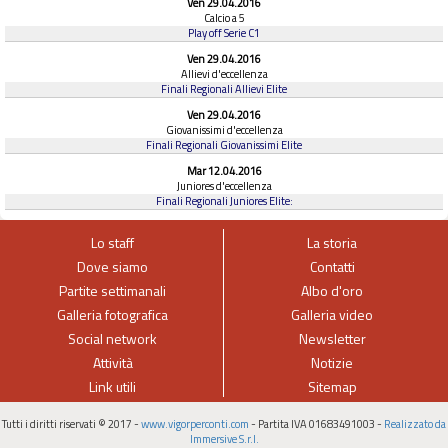
Ven 29.04.2016
Calcio a 5
Play off Serie C1
Ven 29.04.2016
Allievi d'eccellenza
Finali Regionali Allievi Elite
Ven 29.04.2016
Giovanissimi d'eccellenza
Finali Regionali Giovanissimi Elite
Mar 12.04.2016
Juniores d'eccellenza
Finali Regionali Juniores Elite:
Lo staff
La storia
Dove siamo
Contatti
Partite settimanali
Albo d'oro
Galleria fotografica
Galleria video
Social network
Newsletter
Attività
Notizie
Link utili
Sitemap
Tutti i diritti riservati © 2017 -
www.vigorperconti.com
- Partita IVA 01683491003 -
Realizzato da
Immersive S.r.l.