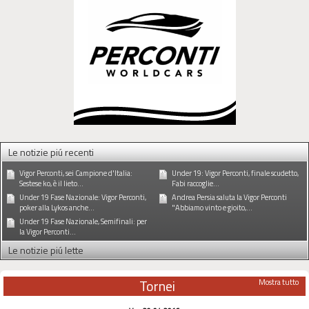
Le notizie piú recenti
Vigor Perconti, sei Campione d'Italia:
Under 19: Vigor Perconti, finale scudetto,
Sestese ko, è il lieto...
Fabi raccoglie...
Under 19 Fase Nazionale: Vigor Perconti,
Andrea Persia saluta la Vigor Perconti
poker alla Lykos anche...
"Abbiamo vinto e gioito,...
Under 19 Fase Nazionale, Semifinali: per
la Vigor Perconti...
Le notizie piú lette
Tornei
Mostra tutto