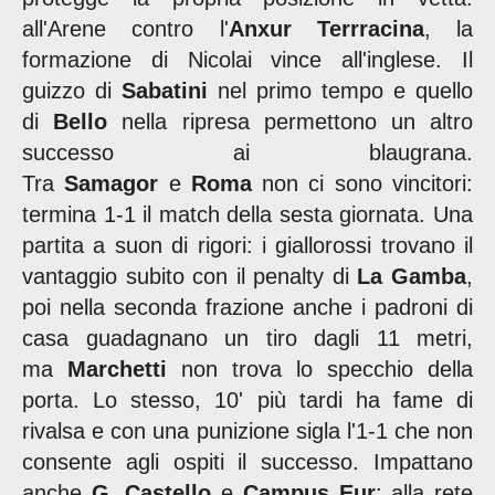
all'Arene contro l'
Anxur Terrracina
, la
formazione di Nicolai vince all'inglese. Il
guizzo di
Sabatini
nel primo tempo e quello
di
Bello
nella ripresa permettono un altro
successo ai blaugrana.
Tra
Samagor
e
Roma
non ci sono vincitori:
termina 1-1 il match della sesta giornata. Una
partita a suon di rigori: i giallorossi trovano il
vantaggio subito con il penalty di
La Gamba
,
poi nella seconda frazione anche i padroni di
casa guadagnano un tiro dagli 11 metri,
ma
Marchetti
non trova lo specchio della
porta. Lo stesso, 10' più tardi ha fame di
rivalsa e con una punizione sigla l'1-1 che non
consente agli ospiti il successo. Impattano
anche
G. Castello
e
Campus Eur
: alla rete