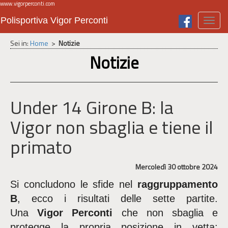
www.vigorperconti.com
Polisportiva Vigor Perconti
Toggl
navig
Sei in:
Home
>
Notizie
Notizie
Under 14 Girone B: la
Vigor non sbaglia e tiene il
primato
Mercoledì 30 ottobre 2024
Si concludono le sfide nel
raggruppamento
B
, ecco i risultati delle sette partite.
Una
Vigor Perconti
che non sbaglia e
protegge la propria posizione in vetta: