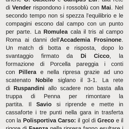
di
Vender
rispondono i rossoblù con
Mai
. Nel
secondo tempo non si spezza l'equilibrio e le
compagini escono dal campo con un punto
per parte. La
Romulea
cala il tris al campo
Roma ai danni dell'
Accademia Frosinone
.
Un match di botta e risposta, dopo lo
svantaggio firmato da
Di Cicco
, la
formazione di Porcella pareggia i conti
con
Pillera
e nella ripresa grazie ad uno
scatenato
Nobile
siglano il 3-1. La rete
di
Ruspandini
allo scadere non basta alla
truppa di Penna per rimontare la
partita. Il
Savio
si riprende e mette in
cassaforte i tre punti nella gara in trasferta
con la
Polisportiva Carso:
il gol di
Greco
e il
rigore di
Faenza
nella ripresa fanno esultare i