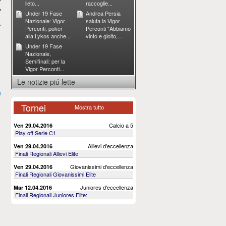
lieto...
raccoglie...
7
Under 19 Fase
Andrea Persia
Nazionale: Vigor
saluta la Vigor
r
Perconti, poker
Perconti "Abbiamo
alla Lykos anche...
vinto e gioito,...
Under 19 Fase
Nazionale,
Semifinali: per la
Vigor Perconti...
Le notizie piú lette
a
Tornei
Mostra tutto
Calcio a 5
Ven 29.04.2016
Play off Serie C1
Allievi d'eccellenza
Ven 29.04.2016
Finali Regionali Allievi Elite
Giovanissimi d'eccellenza
Ven 29.04.2016
Finali Regionali Giovanissimi Elite
Juniores d'eccellenza
Mar 12.04.2016
Finali Regionali Juniores Elite: