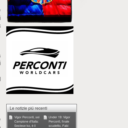
e
i
3
a
i
,
l
Le notizie piú recenti
Vigor Perconti, sei
Under 19: Vigor
e
Campione d'Italia:
Perconti, finale
Sestese ko, è il
scudetto, Fabi
o