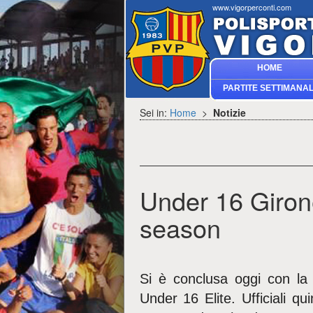
www.vigorperconti.com
HOME
PARTITE SETTIMANAL
Sei in:
Home
>
Notizie
Under 16 Girone 
season
Si è conclusa oggi con l
Under 16 Elite. Ufficiali qui