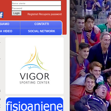
Registrati
Recupera password
SIAMO
CONTATTI
A VIDEO
SOCIAL NETWORK
6
o
t