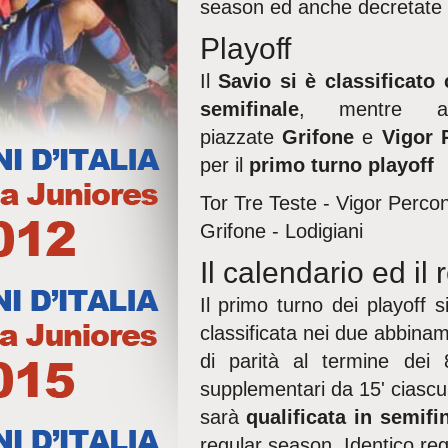
season ed anche decretate 
Playoff
Il
Savio si è classificat
semifinale
, mentre a
piazzate
Grifone
e
Vigor 
per il
primo turno playoff
Tor Tre Teste - Vigor Percon
Grifone - Lodigiani
Il calendario ed il
Il primo turno dei playoff 
classificata nei due abbina
di parità al termine dei 
supplementari da 15' ciascu
sarà
qualificata in semifi
regular season. Identico re