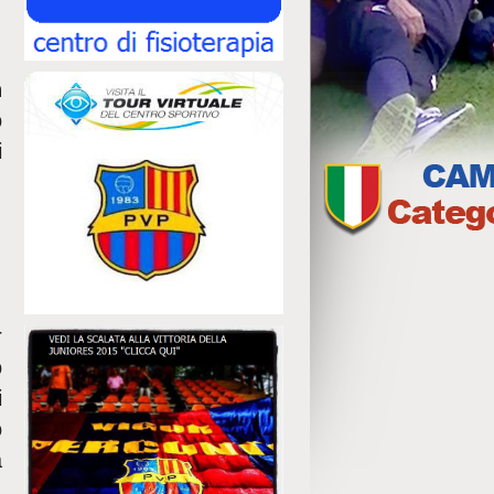
n
o
i
r
o
i
o
a