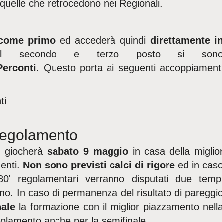
quelle che retrocedono nei Regionali.
o come primo
ed accederà quindi
direttamente i
l secondo e terzo posto si son
Perconti
. Questo porta ai seguenti accoppiament
ti
regolamento
si giocherà
sabato 9 maggio
in casa della miglio
menti.
Non sono previsti calci di rigore
ed in cas
80' regolamentari verranno disputati due temp
no. In caso di permanenza del risultato di pareggi
nale
la formazione con il miglior piazzamento nell
golamento anche per la semifinale.