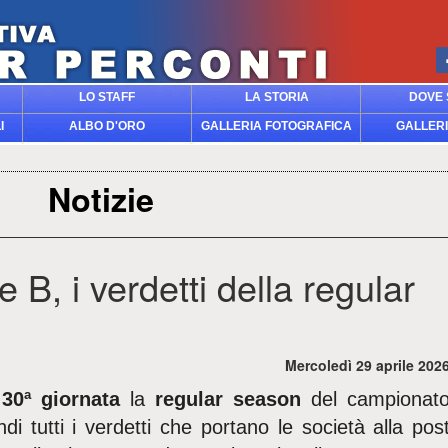
LO STAFF
LA STORIA
DOVE 
I
ALBO D'ORO
GALLERIA FOTOGRAFICA
GALLERI
Notizie
B, i verdetti della regular
Mercoledì 29 aprile 202
a
30ª giornata
la
regular season
del campionat
ndi tutti i verdetti che portano le società alla pos