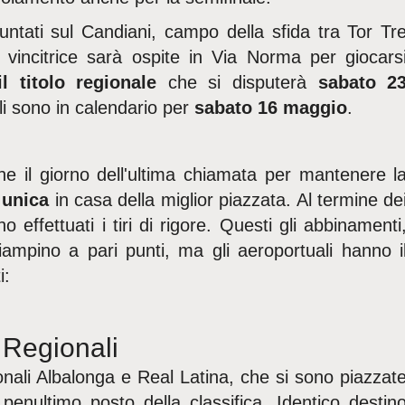
puntati sul Candiani, campo della sfida tra Tor Tr
 vincitrice sarà ospite in Via Norma per giocars
il titolo regionale
che si disputerà
sabato 2
li sono in calendario per
sabato 16 maggio
.
 il giorno dell'ultima chiamata per mantenere l
 unica
in casa della miglior piazzata. Al termine de
 effettuati i tiri di rigore. Questi gli abbinamenti
iampino a pari punti, ma gli aeroportuali hanno i
i:
 Regionali
onali Albalonga e Real Latina, che si sono piazzat
 penultimo posto della classifica. Identico destin