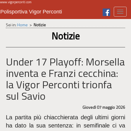
www.vigorperconti.com
Polisportiva Vigor Perconti
Toggl
navig
Sei in:
Home
>
Notizie
Notizie
Under 17 Playoff: Morsella
inventa e Franzi cecchina:
la Vigor Perconti trionfa
sul Savio
Giovedì 07 maggio 2026
La partita più chiacchierata degli ultimi giorni
ha dato la sua sentenza: in semifinale ci va