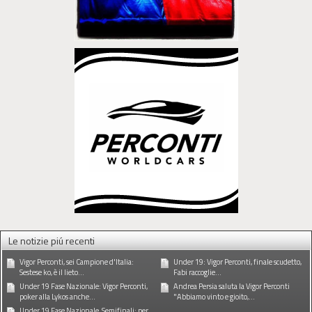
Le notizie piú recenti
Vigor Perconti, sei Campione d'Italia:
Under 19: Vigor Perconti, finale scudetto,
Sestese ko, è il lieto...
Fabi raccoglie...
Under 19 Fase Nazionale: Vigor Perconti,
Andrea Persia saluta la Vigor Perconti
poker alla Lykos anche...
"Abbiamo vinto e gioito,...
Under 19 Fase Nazionale, Semifinali: per