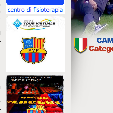
i
o
e
.
l
a
,
,
a
i
n
o
a