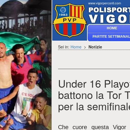
www.vigorperconti.com
HOME
PARTITE SETTIMANAL
Sei in:
Home
>
Notizie
Under 16 Playof
battono la Tor 
per la semifinal
Che cuore questa Vigor P