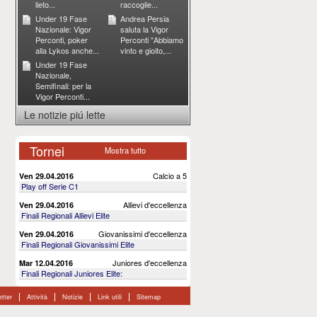
lieto...
raccoglie...
Under 19 Fase
Andrea Persia
Nazionale: Vigor
saluta la Vigor
Perconti, poker
Perconti "Abbiamo
alla Lykos anche...
vinto e gioito,...
Under 19 Fase
Nazionale,
Semifinali: per la
Vigor Perconti...
Le notizie piú lette
Tornei
Mostra tutto
Calcio a 5
Ven 29.04.2016
Play off Serie C1
Allievi d'eccellenza
Ven 29.04.2016
Finali Regionali Allievi Elite
Giovanissimi d'eccellenza
Ven 29.04.2016
Finali Regionali Giovanissimi Elite
Juniores d'eccellenza
Mar 12.04.2016
Finali Regionali Juniores Elite:
tter
Attività
Notizie
Link utili
Sitemap