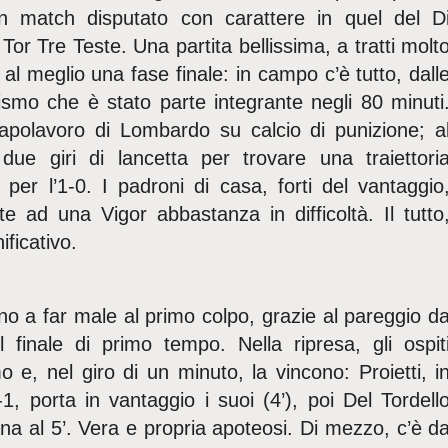
 un match disputato con carattere in quel del D
Tor Tre Teste. Una partita bellissima, a tratti molt
l meglio una fase finale: in campo c’è tutto, dall
sismo che è stato parte integrante negli 80 minuti
apolavoro di Lombardo su calcio di punizione; a
due giri di lancetta per trovare una traiettori
per l’1-0. I padroni di casa, forti del vantaggio
te ad una Vigor abbastanza in difficoltà. Il tutto
ficativo.
ono a far male al primo colpo, grazie al pareggio d
l finale di primo tempo. Nella ripresa, gli ospit
e, nel giro di un minuto, la vincono: Proietti, i
-1, porta in vantaggio i suoi (4’), poi Del Tordell
na al 5’. Vera e propria apoteosi. Di mezzo, c’è d