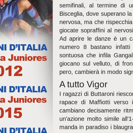
semifinali, al termine di
Bisceglia, dove superano la 
nervosa, ma che rispecchia a
giocate sopraffini al nervo
Ad aprire le danze è un c
numero 8 bastano infatti 
sontuosa che infila Gangal 
giocano sul velluto, di fron
pero, cambierà in modo signi
A tutto Vigor
I ragazzi di Buttaroni riesc
rapace di Maffiotti verso i
cambiano decisamente ritmo 
un’azione molto simile all’1
manda in paradiso i blaugra