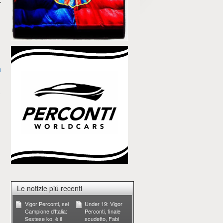
r
a
Le notizie piú recenti
Vigor Perconti, sei
Under 19: Vigor
Campione d'Italia:
Perconti, finale
Sestese ko, è il
scudetto, Fabi