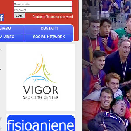
Registrati
Recupera password
SIAMO
CONTATTI
A VIDEO
SOCIAL NETWORK
6
e