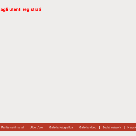
gli utenti registrati
Partite settimanali
Albo d'oro
Galleria fotografica
Galleria video
Social network
Newsle