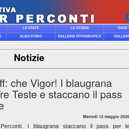
LO STAFF
LA STORIA
DOVE 
I
ALBO D'ORO
GALLERIA FOTOGRAFICA
GALLERI
Notizie
f: che Vigor! I blaugrana
Tre Teste e staccano il pass
e
Martedì 12 maggio 202
erconti. I blaugrana staccano il pass per l