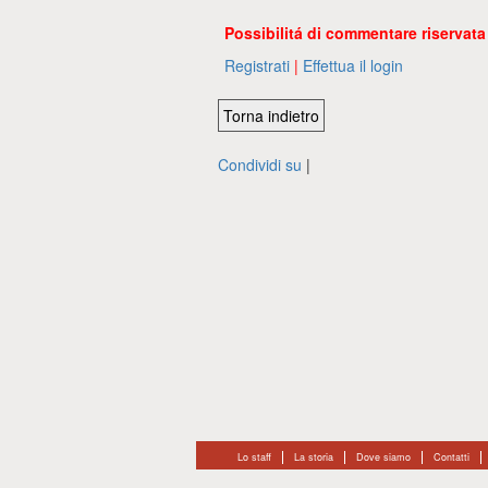
Possibilitá di commentare riservata a
Registrati
|
Effettua il login
Condividi su
|
Lo staff
La storia
Dove siamo
Contatti