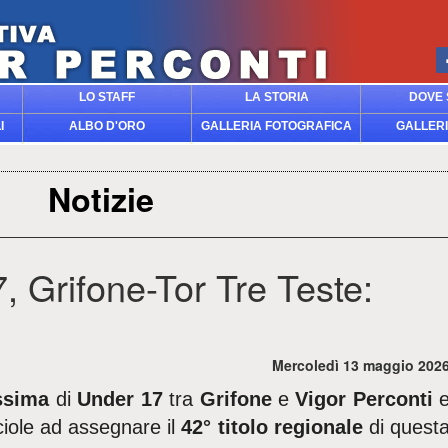
LO STAFF
LA STORIA
DOVE 
I
ALBO D'ORO
GALLERIA FOTOGRAFICA
GALLERI
Notizie
, Grifone-Tor Tre Teste:
Mercoledì 13 maggio 202
issima
di
Under 17
tra
Grifone
e
Vigor Perconti
iole ad assegnare il
42° titolo regionale
di quest