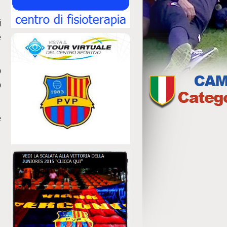
i
e
o
o
e
;