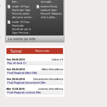
lieto...
raccoglie...
e
Under 19 Fase
Andrea Persia
Nazionale: Vigor
saluta la Vigor
Perconti, poker
Perconti "Abbiamo
alla Lykos anche...
vinto e gioito,...
Under 19 Fase
Nazionale,
Semifinali: per la
Vigor Perconti...
a
Le notizie piú lette
Tornei
Mostra tutto
Calcio a 5
Ven 29.04.2016
Play off Serie C1
Allievi d'eccellenza
Ven 29.04.2016
Finali Regionali Allievi Elite
Giovanissimi d'eccellenza
Ven 29.04.2016
Finali Regionali Giovanissimi Elite
Juniores d'eccellenza
Mar 12.04.2016
Finali Regionali Juniores Elite: