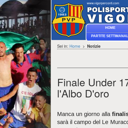
www.vigorperconti.com
HOME
PARTITE SETTIMANAL
Sei in:
Home
>
Notizie
Finale Under 17
l'Albo D'oro
Manca un giorno alla
final
sarà il campo del Le Muracc