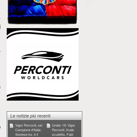
;
-
i
;
,
r
,
,
;
s
,
Le notizie piú recenti
Vigor Perconti, sei
Under 19: Vigor
o
Campione d'Italia:
Perconti, finale
Sestese ko, è il
scudetto, Fabi
,