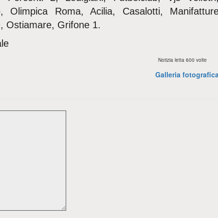
 Olimpica Roma, Acilia, Casalotti, Manifattur
9, Ostiamare, Grifone 1.
le
Notizia letta 600 volte
Galleria fotografic