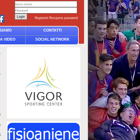
Registrati
Recupera password
SIAMO
CONTATTI
A VIDEO
SOCIAL NETWORK
6
e
a