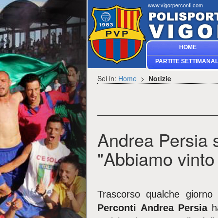
www.vigorperconti.com
HOME
PARTITE SETTIMANAL
Sei in:
Home
>
Notizie
Andrea Persia s
"Abbiamo vinto e
Trascorso qualche giorno d
Perconti
Andrea Persia
ha