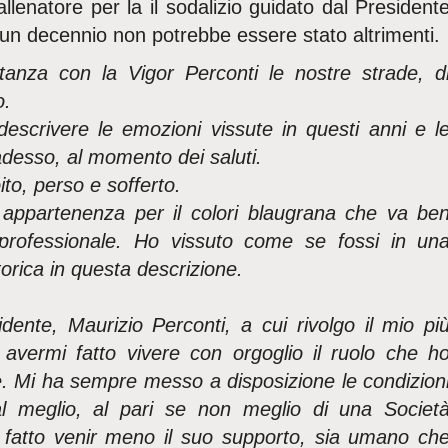
allenatore per la il sodalizio guidato dal President
 un decennio non potrebbe essere stato altrimenti.
tanza con la Vigor Perconti le nostre strade, d
o.
, descrivere le emozioni vissute in questi anni e l
desso, al momento dei saluti.
to, perso e sofferto.
 appartenenza per il colori blaugrana che va be
o professionale. Ho vissuto come se fossi in un
torica in questa descrizione.
ente, Maurizio Perconti, a cui rivolgo il mio pi
avermi fatto vivere con orgoglio il ruolo che h
ere. Mi ha sempre messo a disposizione le condizion
 al meglio, al pari se non meglio di una Societ
a fatto venir meno il suo supporto, sia umano ch