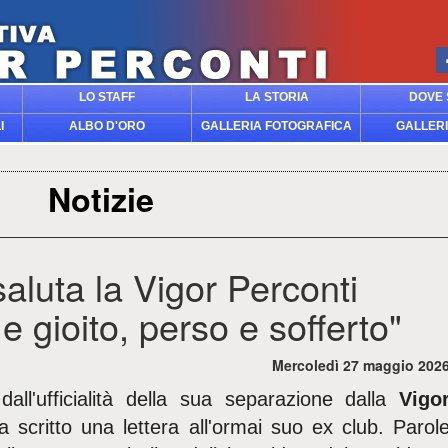
LO STAFF
LA STORIA
DOVE 
I
ALBO D'ORO
GALLERIA FOTOGRAFICA
GALLERI
Notizie
aluta la Vigor Perconti
 gioito, perso e sofferto"
Mercoledì 27 maggio 202
all'ufficialità della sua separazione dalla
Vigo
 scritto una lettera all'ormai suo ex club. Parol