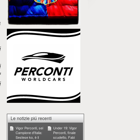
.
a
.
i
i
f
i
.
Le notizie piú recenti
Vigor Perconti, sei
Under 19: Vigor
Campione d'Italia:
Perconti, finale
Sestese ko, è il
scudetto, Fabi