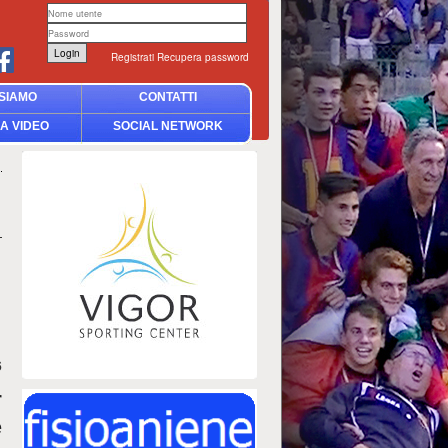
Registrati
Recupera password
SIAMO
CONTATTI
A VIDEO
SOCIAL NETWORK
6
r
e