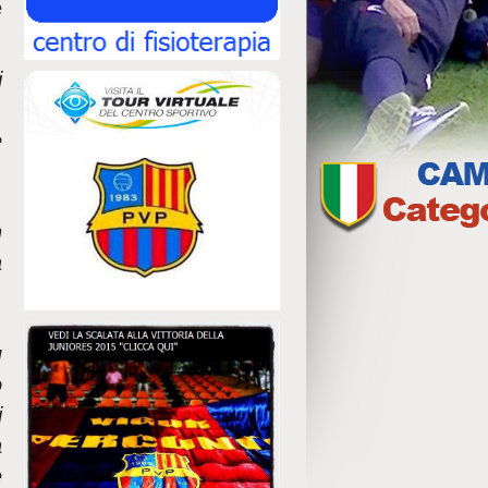
e
i
e
n
a
ù
o
i
à
e