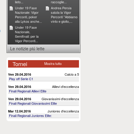
lieto...
raccoglie...
Under 19 Fase
Andrea Persia
Nazionale: Vigor
saluta la Vigor
Perconti, poker
Perconti "Abbiamo
alla Lykos anche...
vinto e gioito,...
Under 19 Fase
a
Nazionale,
Semifinali: per la
Vigor Perconti...
Le notizie piú lette
Tornei
Mostra tutto
Calcio a 5
Ven 29.04.2016
Play off Serie C1
Allievi d'eccellenza
Ven 29.04.2016
Finali Regionali Allievi Elite
Giovanissimi d'eccellenza
Ven 29.04.2016
Finali Regionali Giovanissimi Elite
Juniores d'eccellenza
Mar 12.04.2016
Finali Regionali Juniores Elite: