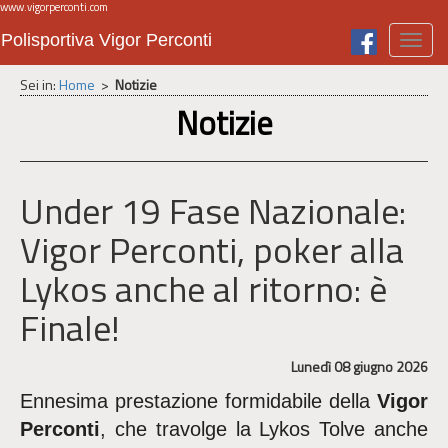
www.vigorperconti.com
Polisportiva Vigor Perconti
Toggl
navig
Sei in:
Home
>
Notizie
Notizie
Under 19 Fase Nazionale:
Vigor Perconti, poker alla
Lykos anche al ritorno: è
Finale!
Lunedì 08 giugno 2026
Ennesima prestazione formidabile della
Vigor
Perconti
, che travolge la Lykos Tolve anche