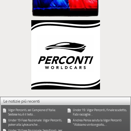
Le notizie piú recenti
Vigor Perconti, sei Campione d'Italia:
Under 19: Vigor Perconti, finale scudetto,
Sestese ko, è il lieto...
Fabi raccoglie...
Under 19 Fase Nazionale: Vigor Perconti,
Andrea Persia saluta la Vigor Perconti
poker alla Lykos anche...
"Abbiamo vinto e gioito,...
Under 19 Fase Nazionale, Semifinali: per