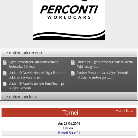
Le notizie piú recenti
Vigor Perconti, sei Campione d'Italia:
Under 19: Vigor Perconti, finale scudetto,
Sestese ko, è il lieto...
Fabi raccoglie...
Under 19 Fase Nazionale: Vigor Perconti,
Andrea Persia saluta la Vigor Perconti
poker alla Lykos anche...
"Abbiamo vinto e gioito,...
Under 19 Fase Nazionale, Semifinali: per
la Vigor Perconti...
Le notizie piú lette
Tornei
Mostra tutto
Ven 29.04.2016
Calcio a 5
Play off Serie C1