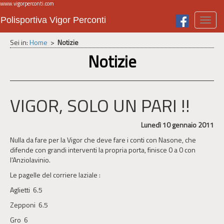
www.vigorperconti.com
Polisportiva Vigor Perconti
Toggl
navig
Sei in:
Home
>
Notizie
Notizie
VIGOR, SOLO UN PARI !!
Lunedì 10 gennaio 2011
Nulla da fare per la Vigor che deve fare i conti con Nasone, che
difende con grandi interventi la propria porta, finisce 0 a 0 con
l'Anziolavinio.
Le pagelle del corriere laziale :
Aglietti 6.5
Zepponi 6.5
Gro 6