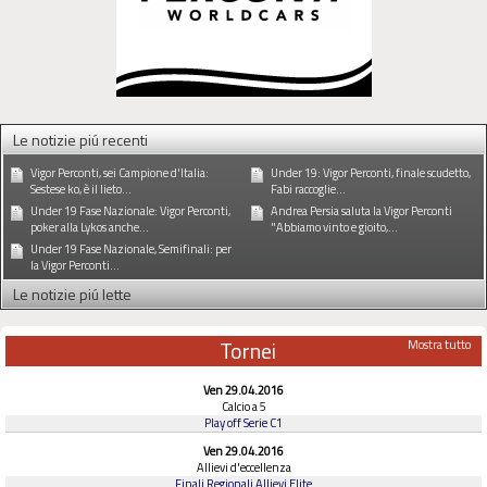
Le notizie piú recenti
Vigor Perconti, sei Campione d'Italia:
Under 19: Vigor Perconti, finale scudetto,
Sestese ko, è il lieto...
Fabi raccoglie...
Under 19 Fase Nazionale: Vigor Perconti,
Andrea Persia saluta la Vigor Perconti
poker alla Lykos anche...
"Abbiamo vinto e gioito,...
Under 19 Fase Nazionale, Semifinali: per
la Vigor Perconti...
Le notizie piú lette
Tornei
Mostra tutto
Ven 29.04.2016
Calcio a 5
Play off Serie C1
Ven 29.04.2016
Allievi d'eccellenza
Finali Regionali Allievi Elite