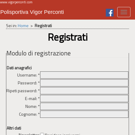
www.vigorperconti.com
Polisportiva Vigor Perconti
Toggl
navig
Sei in:
Home
>
Registrati
Registrati
Modulo di registrazione
Dati anagrafici
Username: *
Password: *
Ripeti password: *
E-mail: *
Nome: *
Cognome: *
Altri dati
Newsletter: