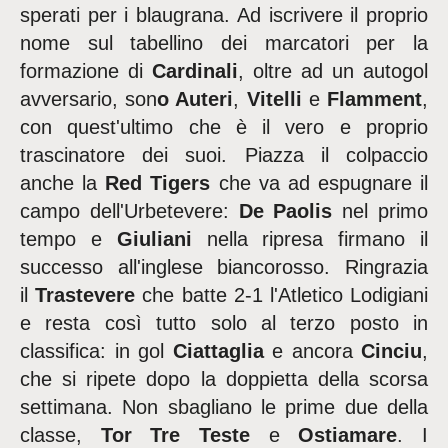
sperati per i blaugrana. Ad iscrivere il proprio
nome sul tabellino dei marcatori per la
formazione di
Cardinali
, oltre ad un autogol
avversario, son
o Auteri
,
Vitelli
e
Flamment
,
con quest'ultimo che è il vero e proprio
trascinatore dei suoi. Piazza il colpaccio
anche la
Red Tigers
che va ad espugnare il
campo dell'Urbetevere:
De Paolis
nel primo
tempo e
Giuliani
nella ripresa firmano il
successo all'inglese biancorosso. Ringrazia
il
Trastevere
che batte 2-1 l'Atletico Lodigiani
e resta così tutto solo al terzo posto in
classifica: in gol
Ciattaglia
e ancora
Cinciu
,
che si ripete dopo la doppietta della scorsa
settimana. Non sbagliano le prime due della
classe,
Tor Tre Teste
e
Ostiamare
. I