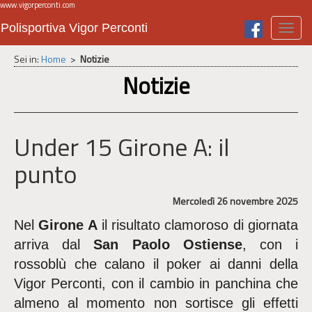
www.vigorperconti.com
Polisportiva Vigor Perconti
Toggl
navig
Sei in:
Home
>
Notizie
Notizie
Under 15 Girone A: il
punto
Mercoledì 26 novembre 2025
Nel
Girone A
il risultato clamoroso di giornata
arriva dal
San Paolo Ostiense
, con i
rossoblù che calano il poker ai danni della
Vigor Perconti, con il cambio in panchina che
almeno al momento non sortisce gli effetti