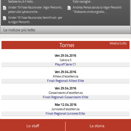
Sestese ko, è il lieto...
Fabi raccoglie...
Under 19 Fase Nazionale: Vigor Perconti,
Andrea Persia saluta la Vigor Perconti
poker alla Lykos anche...
"Abbiamo vinto e gioito,...
Under 19 Fase Nazionale, Semifinali: per
la Vigor Perconti...
Le notizie piú lette
Tornei
Mostra tutto
Ven 29.04.2016
Calcio a 5
Play off Serie C1
Ven 29.04.2016
Allievi d'eccellenza
Finali Regionali Allievi Elite
Ven 29.04.2016
Giovanissimi d'eccellenza
Finali Regionali Giovanissimi Elite
Mar 12.04.2016
Juniores d'eccellenza
Finali Regionali Juniores Elite:
Lo staff
La storia